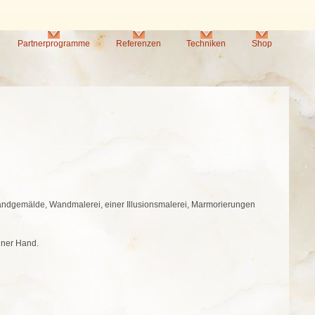
Partnerprogramme
Referenzen
Techniken
Shop
Wandgemälde, Wandmalerei, einer Illusionsmalerei, Marmorierungen
iner Hand.