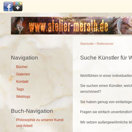
Hauptmenü
Startseite
›
Referenzen
Navigation
Sie sind hier
Suche Künstler für
Bücher
Galerien
Wohlfühlen in einer individuell
Kontakt
Sie suchen einen Künstler, wel
Tags
verschönert?
Weblogs
Sie haben genug von einfarbig
Buch-Navigation
Fragen sie einfach unverbindlic
Philosophie zu unserer Kunst
Wir setzen außergewöhnliche Ide
und Arbeit