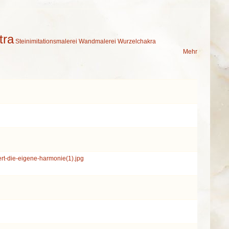
tra
Steinimitationsmalerei
Wandmalerei
Wurzelchakra
Mehr
ert-die-eigene-harmonie(1).jpg