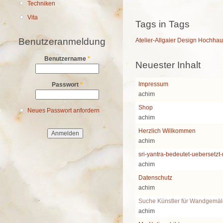
Techniken
Vita
Tags in Tags
Benutzeranmeldung
Atelier-Allgaier
Design
Hochhau
Benutzername
*
Neuester Inhalt
Impressum
Passwort
*
achim
Shop
Neues Passwort anfordern
achim
Herzlich Willkommen
achim
sri-yantra-bedeutet-uebersetzt
achim
Datenschutz
achim
Suche Künstler für Wandgemä
achim