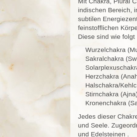
Mit Chakra, Plural 
indischen Bereich, 
subtilen Energieze
feinstofflichen Kör
Diese sind wie folgt
Wurzelchakra (Mu
Sakralchakra (Swa
Solarplexuschakra
Herzchakra (Anah
Halschakra/Kehlch
Stirnchakra (Ajna
Kronenchakra (Sa
Jedes dieser Chakre
und Seele. Zugeordn
und Edelsteinen .