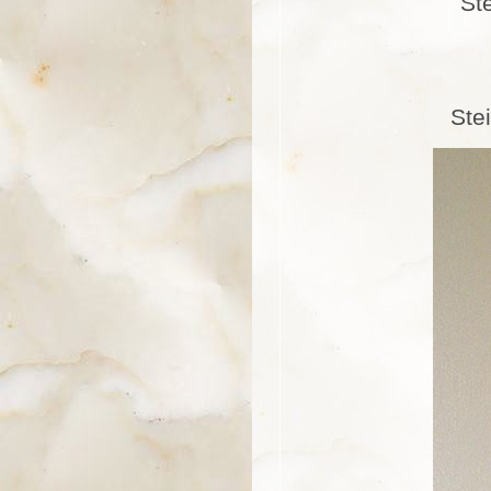
St
Ste