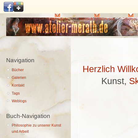
Di
z
In
Hauptmenü
Datenschutz
Herzlich Willkommen
Home
Navigation
Herzlich Wil
Bücher
Galerien
Kunst,
Sk
Kontakt
Tags
Weblogs
Buch-Navigation
Philosophie zu unserer Kunst
und Arbeit