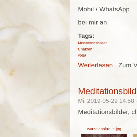
Mobil / WhatsApp ..
bei mir an.
Tags:
Meditationsbilder
Chakren
yoga
Weiterlesen
über Meditatio
Zum V
Meditationsbild
Mi, 2019-05-29 14:5
Meditationsbilder, c
wurzelchakra_s.jpg
wurzelchakra_s.jpg
So