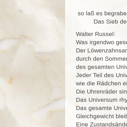
so laß es begrab
Das Sieb de
Walter Russel:
Was irgendwo gesch
Der Löwenzahnsam
durch den Sommerh
des gesamten Uni
Jeder Teil des Uni
wie die Rädchen e
Die Uhrenräder si
Das Universum rhyt
Das gesamte Unive
Gleichgewicht blei
Eine Zustandsänder