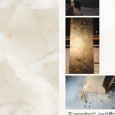
„Sancho“ eröff