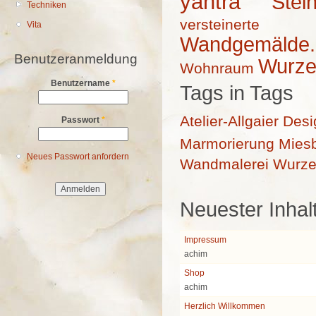
yantra
Stei
Techniken
versteiner
Vita
Wandgemälde.I
Benutzeranmeldung
Wurze
Wohnraum
Benutzername
*
Tags in Tags
Atelier-Allgaier
Desi
Passwort
*
Marmorierung
Mies
Neues Passwort anfordern
Wandmalerei
Wurze
Neuester Inhal
Impressum
achim
Shop
achim
Herzlich Willkommen