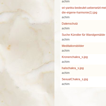
achim
sri-yantra-bedeutet-uebersetzt-me
die-eigene-harmonie(1).jpg
achim
Datenschutz
achim
Suche Künstler für Wandgemälde
achim
Meditationsbilder
achim
Kronenchakra_s.jpg
achim
halschakra_s.jpg
achim
SexualChakra_s.jpg
achim