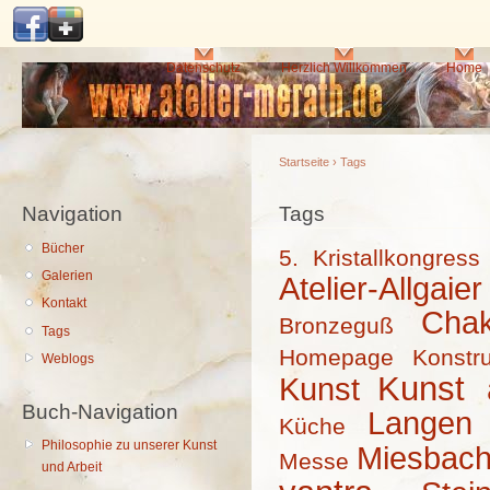
Di
z
In
Hauptmenü
Datenschutz
Herzlich Willkommen
Home
Startseite
›
Tags
Navigation
Sie sind hier
Tags
Bücher
5. Kristallkongress
Galerien
Atelier-Allgaier
Kontakt
Chak
Bronzeguß
Tags
Homepage
Konstru
Weblogs
Kunst
Kunst
Buch-Navigation
Langen
Küche
Philosophie zu unserer Kunst
Miesbac
Messe
und Arbeit