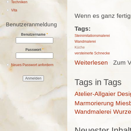
Techniken
Vita
Wenn es ganz fertig
Benutzeranmeldung
Tags:
Benutzername
*
Steinimitationsmalerei
Wandmalerei
Küche
Passwort
*
versteinerte Schnecke
Weiterlesen
über Steinimi
Zum V
Neues Passwort anfordern
Tags in Tags
Atelier-Allgaier
Desi
Marmorierung
Mies
Wandmalerei
Wurze
Neuester Inhal