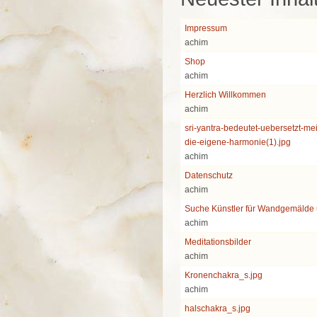
Impressum
achim
Shop
achim
Herzlich Willkommen
achim
sri-yantra-bedeutet-uebersetzt-me
die-eigene-harmonie(1).jpg
achim
Datenschutz
achim
Suche Künstler für Wandgemälde
achim
Meditationsbilder
achim
Kronenchakra_s.jpg
achim
halschakra_s.jpg