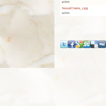
achim
SexualChakra_s.jpg
achim