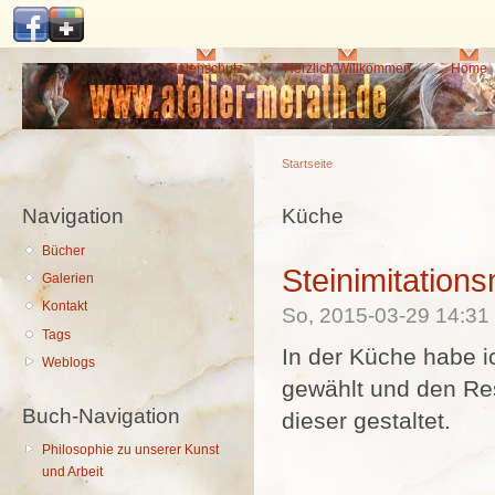
Di
z
In
Hauptmenü
Datenschutz
Herzlich Willkommen
Home
Startseite
Navigation
Sie sind hier
Küche
Bücher
Steinimitation
Galerien
Kontakt
So, 2015-03-29 14:3
Tags
In der Küche habe i
Weblogs
gewählt und den R
Buch-Navigation
dieser gestaltet.
Philosophie zu unserer Kunst
und Arbeit