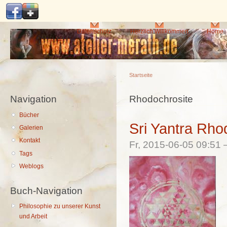
Di
z
In
Hauptmenü
Datenschutz
Herzlich Willkommen
Home
Startseite
Navigation
Sie sind hier
Rhodochrosite
Bücher
Sri Yantra Rho
Galerien
Kontakt
Fr, 2015-06-05 09:51
Tags
Weblogs
Buch-Navigation
Philosophie zu unserer Kunst
und Arbeit