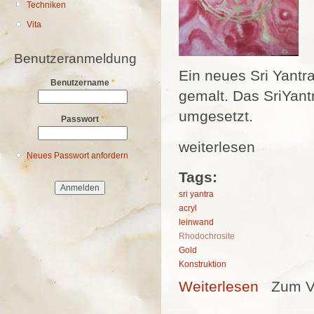
Techniken
Vita
Benutzeranmeldung
Ein neues Sri Yantr
Benutzername
*
gemalt. Das SriYant
umgesetzt.
Passwort
*
weiterlesen
Neues Passwort anfordern
Tags:
sri yantra
acryl
leinwand
Rhodochrosite
Gold
Konstruktion
Weiterlesen
über Sri Yant
Zum V