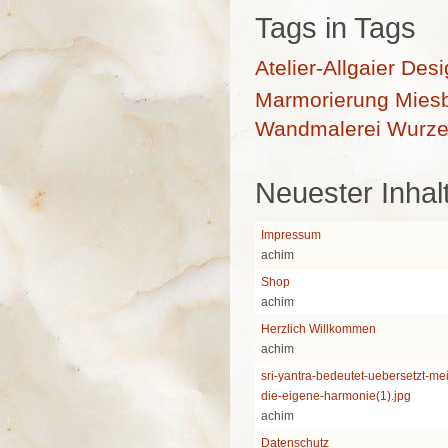
Tags in Tags
Atelier-Allgaier
Desi
Marmorierung
Mies
Wandmalerei
Wurze
Neuester Inhal
Impressum
achim
Shop
achim
Herzlich Willkommen
achim
sri-yantra-bedeutet-uebersetzt-me
die-eigene-harmonie(1).jpg
achim
Datenschutz