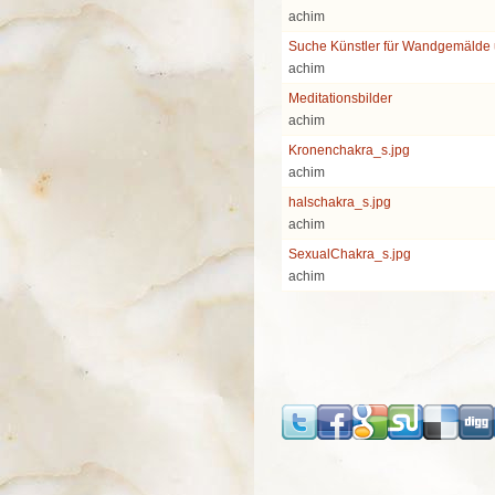
achim
Suche Künstler für Wandgemälde
achim
Meditationsbilder
achim
Kronenchakra_s.jpg
achim
halschakra_s.jpg
achim
SexualChakra_s.jpg
achim