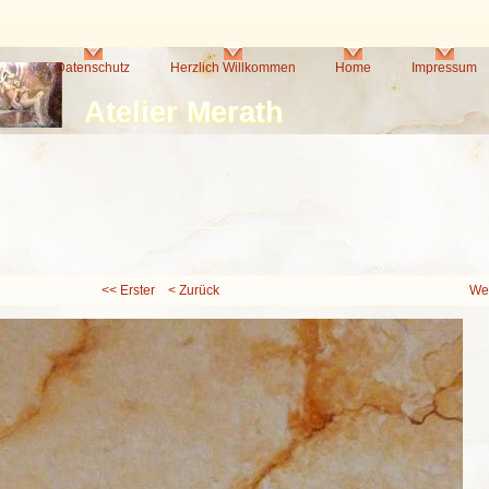
Direkt
zum
Inhalt
Datenschutz
Herzlich Willkommen
Home
Impressum
Atelier Merath
<< Erster
< Zurück
Wei