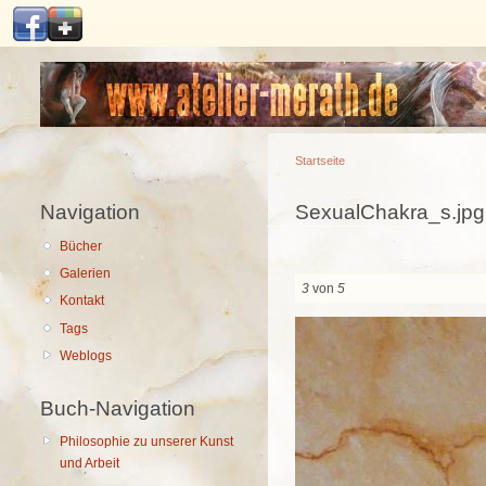
Hauptmenü
Startseite
Navigation
Sie sind hier
SexualChakra_s.jpg
Bücher
Galerien
3
von
5
Kontakt
SexualChakra_s.jpg
Tags
Weblogs
Buch-Navigation
Philosophie zu unserer Kunst
und Arbeit