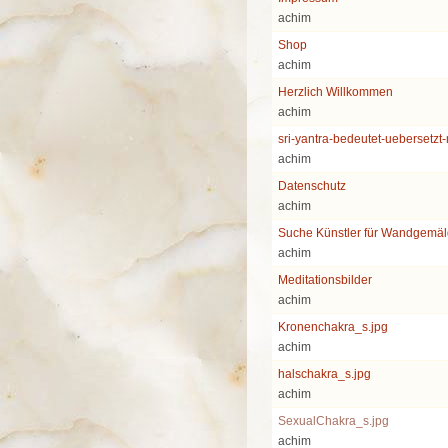
achim
Shop
achim
Herzlich Willkommen
achim
sri-yantra-bedeutet-uebersetzt
achim
Datenschutz
achim
Suche Künstler für Wandgemä
achim
Meditationsbilder
achim
Kronenchakra_s.jpg
achim
halschakra_s.jpg
achim
SexualChakra_s.jpg
achim