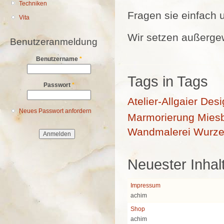
Techniken
Fragen sie einfach 
Vita
Wir setzen außergew
Benutzeranmeldung
Benutzername
*
Tags in Tags
Passwort
*
Atelier-Allgaier
Desi
Neues Passwort anfordern
Marmorierung
Mies
Wandmalerei
Wurze
Neuester Inhal
Impressum
achim
Shop
achim