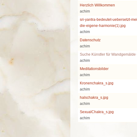
Herzlich Willkommen
achim
sri-yantra-bedeutet-uebersetzt-me
die-eigene-harmonie(1).jpg
achim
Datenschutz
achim
Suche Künstler für Wandgemälde
achim
Meditationsbilder
achim
Kronenchakra_s.jpg
achim
halschakra_s.jpg
achim
SexualChakra_s.jpg
achim