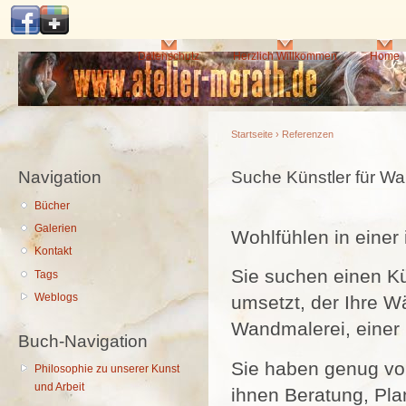
Di
z
In
Hauptmenü
Datenschutz
Herzlich Willkommen
Home
Startseite
›
Referenzen
Navigation
Sie sind hier
Suche Künstler für 
Bücher
Galerien
Wohlfühlen in einer
Kontakt
Sie suchen einen Kü
Tags
Weblogs
umsetzt, der Ihre 
Wandmalerei, einer 
Buch-Navigation
Sie haben genug vo
Philosophie zu unserer Kunst
und Arbeit
ihnen Beratung, Pl