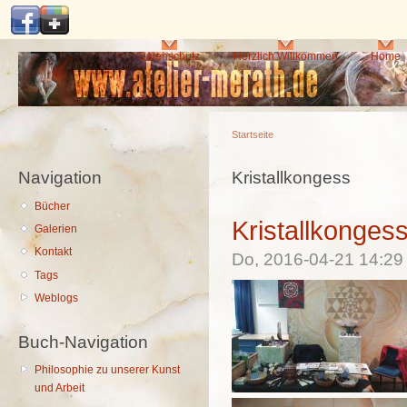
Di
z
In
Hauptmenü
Datenschutz
Herzlich Willkommen
Home
Startseite
Navigation
Sie sind hier
Kristallkongess
Bücher
Kristallkonges
Galerien
Kontakt
Do, 2016-04-21 14:2
Tags
Weblogs
Buch-Navigation
Philosophie zu unserer Kunst
und Arbeit