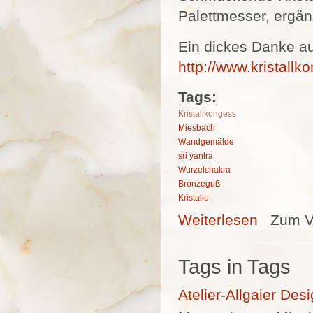
Palettmesser, ergä
Ein dickes Danke au
http://www.kristallk
Tags:
Kristallkongess
Miesbach
Wandgemälde
sri yantra
Wurzelchakra
Bronzeguß
Kristalle
Weiterlesen
über Kristallk
Zum V
Tags in Tags
Atelier-Allgaier
Desi