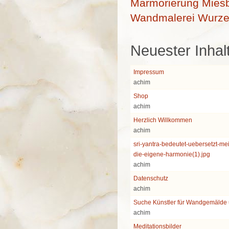
Marmorierung
Mies
Wandmalerei
Wurze
Neuester Inhal
Impressum
achim
Shop
achim
Herzlich Willkommen
achim
sri-yantra-bedeutet-uebersetzt-me
die-eigene-harmonie(1).jpg
achim
Datenschutz
achim
Suche Künstler für Wandgemälde
achim
Meditationsbilder